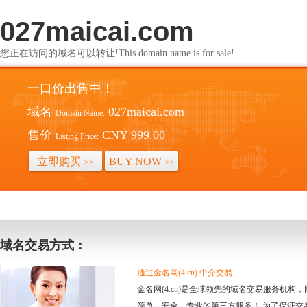
027maicai.com
您正在访问的域名可以转让!This domain name is for sale!
一口价出售中！
域名
027maicai.com
Domain Name:
售价
CNY 999.00
Listing Price:
立即购买
BUY NOW
>>
>>
域名交易方式：
通过金名网(4.cn) 中介交易
金名网(4.cn)是全球领先的域名交易服务机
简单、安全、专业的第三方服务！ 为了保证交