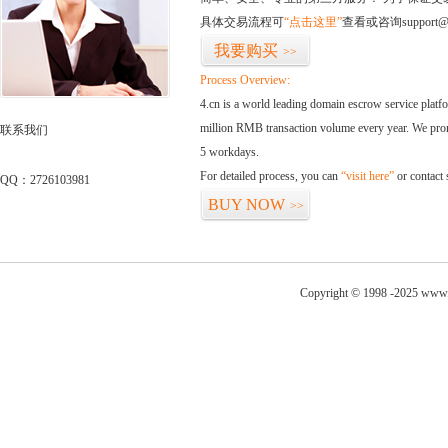
具体交易流程可
“点击这里”
查看或咨询support@
我要购买
>>
Process Overview:
4.cn is a world leading domain escrow service plat
million RMB transaction volume every year. We promi
联系我们
5 workdays.
For detailed process, you can
“visit here”
or contact
QQ：2726103981
BUY NOW
>>
Copyright © 1998 -2025 www.